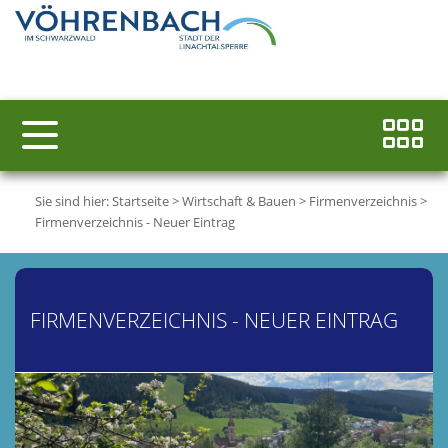
Sie sind hier:
Startseite
>
Wirtschaft & Bauen
>
Firmenverzeichnis
>
Firmenverzeichnis - Neuer Eintrag
FIRMENVERZEICHNIS - NEUER EINTRAG