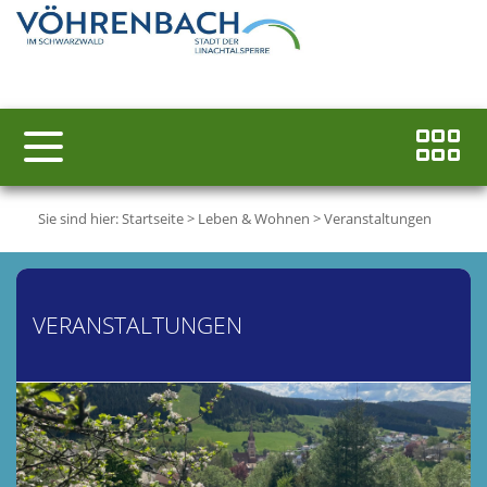
Sie sind hier:
Startseite
>
Leben & Wohnen
>
Veranstaltungen
VERANSTALTUNGEN