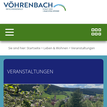
Sie sind hier:
Startseite
>
Leben & Wohnen
>
Veranstaltungen
VERANSTALTUNGEN