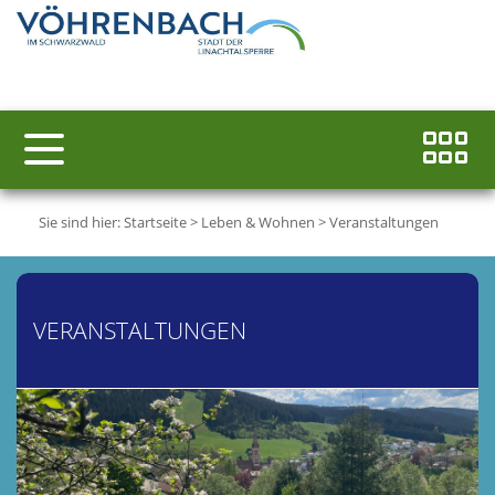
Sie sind hier:
Startseite
>
Leben & Wohnen
>
Veranstaltungen
VERANSTALTUNGEN