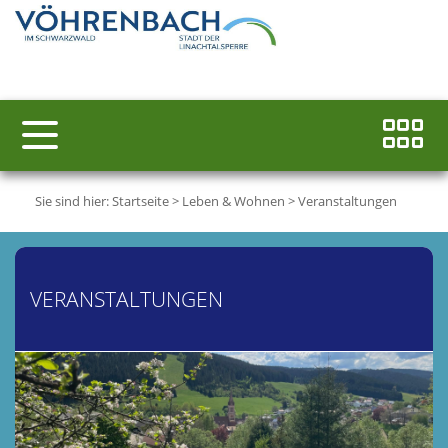
Sie sind hier:
Startseite
>
Leben & Wohnen
>
Veranstaltungen
VERANSTALTUNGEN