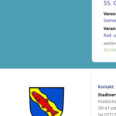
55. 
Veran
Gemei
Veran
Rad- 
weiter
Zurüc
Kontakt:
Stadtve
Friedrich
78147 Vö
Tel 07727