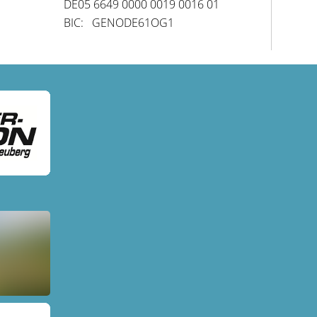
DE05 6649 0000 0019 0016 01
BIC: GENODE61OG1