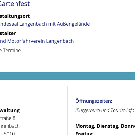
Gartenfest
staltungsort
ndesaal Langenbach mit Außengelände
stalter
und Motorfahrverein Langenbach
e Termine
k
Öffnungszeiten:
rwaltung
(Bürgerbüro und Tourist-Inf
straße 8
hrenbach
Montag, Dienstag, Donn
 - 5010
Freitag: