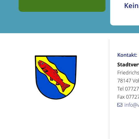
Kein
Kontakt:
Stadtve
Friedrich
78147 Vö
Tel 07727
Fax 07727
info@