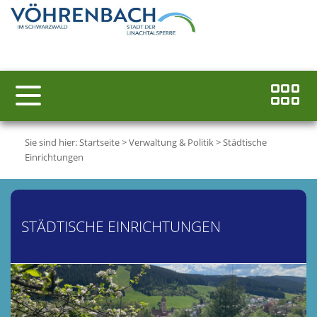
Sie sind hier:
Startseite
>
Verwaltung & Politik
>
Städtische
Einrichtungen
STÄDTISCHE EINRICHTUNGEN