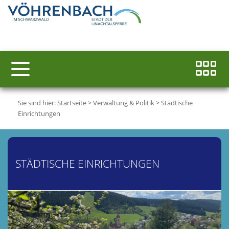
Sie sind hier:
Startseite
>
Verwaltung & Politik
>
Städtische
Einrichtungen
STÄDTISCHE EINRICHTUNGEN