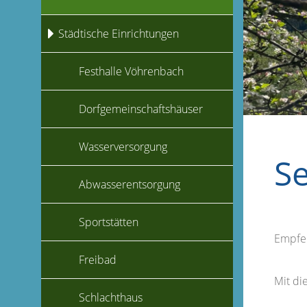
Städtische Einrichtungen
Festhalle Vöhrenbach
Dorfgemeinschaftshäuser
Wasserversorgung
S
Abwasserentsorgung
Sportstätten
Empfe
Freibad
Mit d
Schlachthaus