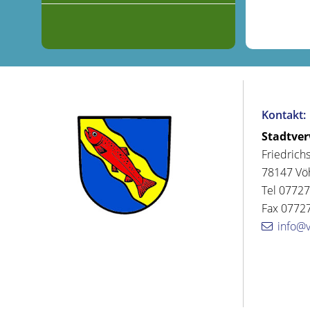
Kontakt:
Stadtve
Friedrich
78147 Vö
Tel 07727
Fax 07727
info@