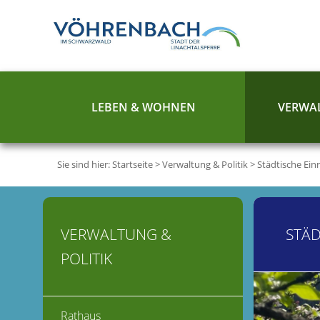
LEBEN & WOHNEN
VERWAL
Sie sind hier:
Startseite
>
Verwaltung & Politik
>
Städtische Ein
VERWALTUNG &
STÄD
POLITIK
Rathaus