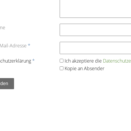
ame
-Mail-Adresse
*
chutz­erklärung
*
Ich akzeptiere die
Datenschutz­e
Kopie an Absender