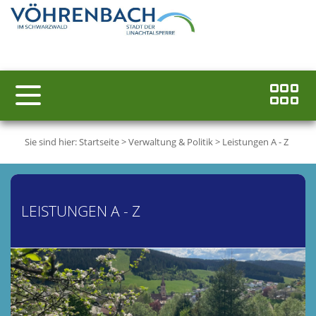
Sie sind hier:
Startseite
>
Verwaltung & Politik
>
Leistungen A - Z
LEISTUNGEN A - Z