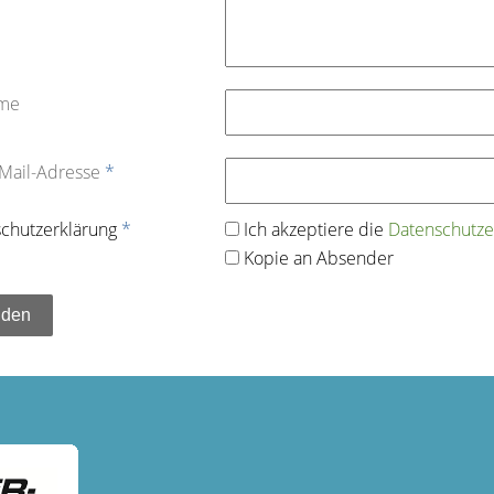
ame
-Mail-Adresse
*
chutz­erklärung
*
Ich akzeptiere die
Datenschutz­e
Kopie an Absender