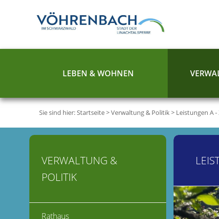
LEBEN & WOHNEN
VERWAL
Sie sind hier:
Startseite
>
Verwaltung & Politik
>
Leistungen A -
VERWALTUNG &
LEIS
POLITIK
Rathaus