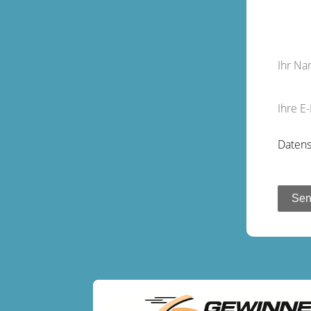
Ihr N
Ihre E
Datens