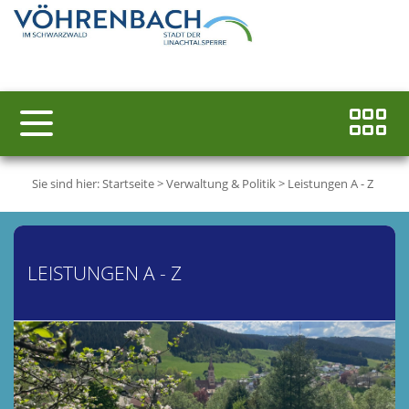
Sie sind hier:
Startseite
>
Verwaltung & Politik
>
Leistungen A - Z
LEISTUNGEN A - Z