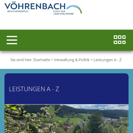
Sie sind hier:
Startseite
>
Verwaltung & Politik
>
Leistungen A - Z
LEISTUNGEN A - Z