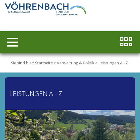
Sie sind hier:
Startseite
>
Verwaltung & Politik
>
Leistungen A - Z
LEISTUNGEN A - Z