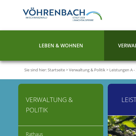
LEBEN & WOHNEN
VERWAL
Sie sind hier:
Startseite
>
Verwaltung & Politik
>
Leistungen A -
VERWALTUNG &
LEIS
POLITIK
Rathaus