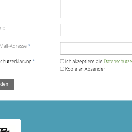
ame
-Mail-Adresse
*
chutz­erklärung
*
Ich akzeptiere die
Datenschutz­e
Kopie an Absender