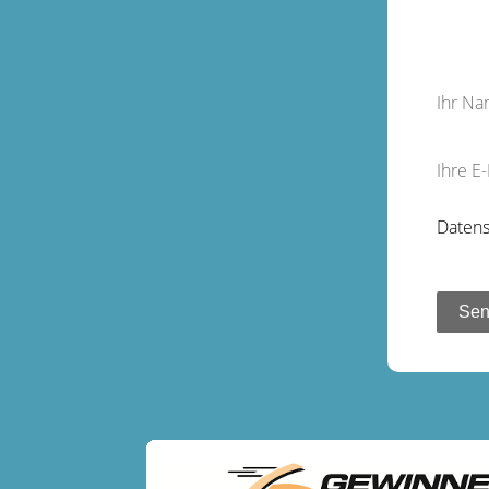
Ihr N
Ihre E
Datens