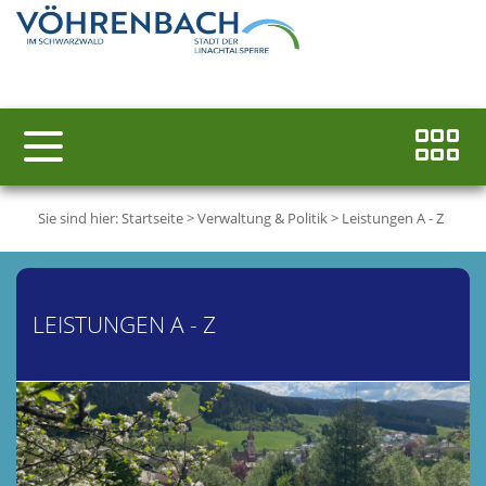
Sie sind hier:
Startseite
>
Verwaltung & Politik
>
Leistungen A - Z
LEISTUNGEN A - Z