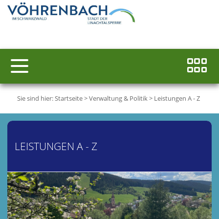
Sie sind hier:
Startseite
>
Verwaltung & Politik
>
Leistungen A - Z
LEISTUNGEN A - Z