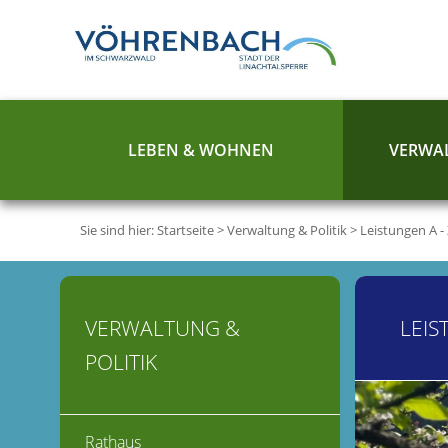
LEBEN & WOHNEN
VERWAL
Sie sind hier:
Startseite
>
Verwaltung & Politik
>
Leistungen A -
VERWALTUNG &
LEIS
POLITIK
Rathaus