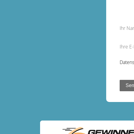
Ihr N
Ihre E
Datens