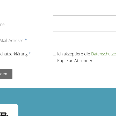
ame
-Mail-Adresse
*
chutz­erklärung
*
Ich akzeptiere die
Datenschutz­e
Kopie an Absender