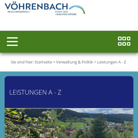
Sie sind hier:
Startseite
>
Verwaltung & Politik
>
Leistungen A - Z
LEISTUNGEN A - Z