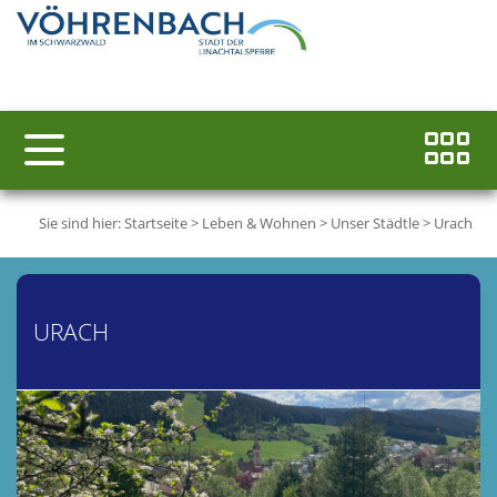
Sie sind hier:
Startseite
>
Leben & Wohnen
>
Unser Städtle
>
Urach
URACH