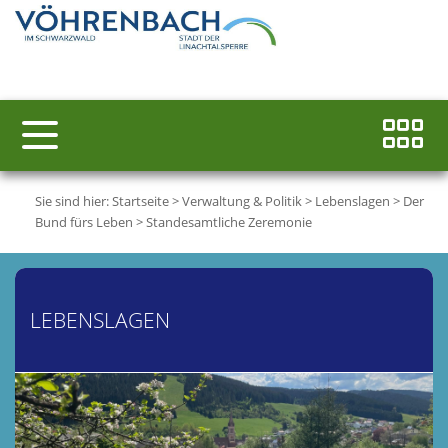
Sie sind hier:
Startseite
>
Verwaltung & Politik
>
Lebenslagen
>
Der
Bund fürs Leben
>
Standesamtliche Zeremonie
LEBENSLAGEN