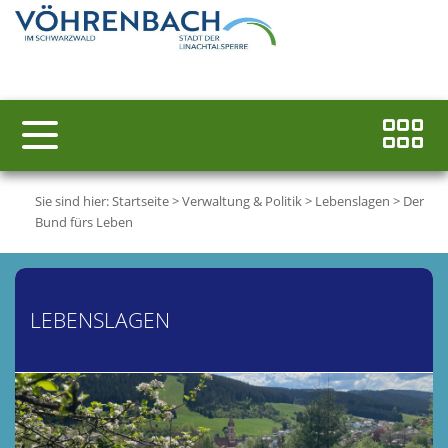
Sie sind hier:
Startseite
>
Verwaltung & Politik
>
Lebenslagen
>
Der
Bund fürs Leben
LEBENSLAGEN