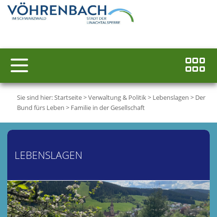
Sie sind hier:
Startseite
>
Verwaltung & Politik
>
Lebenslagen
>
Der
Bund fürs Leben
>
Familie in der Gesellschaft
LEBENSLAGEN