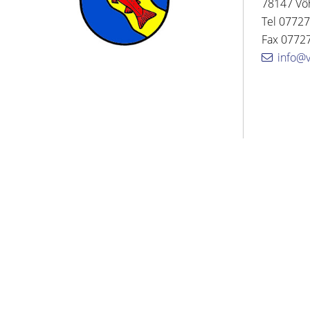
78147 Vö
Tel 07727
Fax 07727
info@