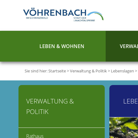
LEBEN & WOHNEN
VERWAL
Sie sind hier:
Startseite
>
Verwaltung & Politik
>
Lebenslagen
>
VERWALTUNG &
LEB
POLITIK
Rathaus