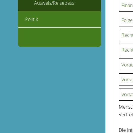
Ausweis/Reisepass
Finan
Politik
Folge
Recht
Recht
Vorau
Vorso
Vorso
Mensch
Vertre
Die In