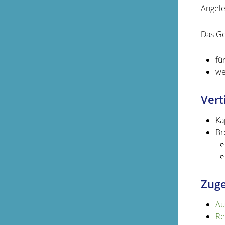
Angele
Das Ge
fü
we
Vert
Ka
Br
Zuge
Au
Re