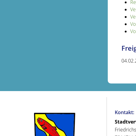
Re
Ve
Ve
Vo
Vo
Fre
04.02.
Kontakt:
Stadtve
Friedrich