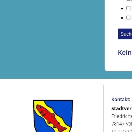
Kein
Kontakt:
Stadtve
Friedrich
78147 Vö
Tel 07727