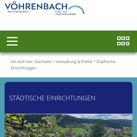
Sie sind hier:
Startseite
>
Verwaltung & Politik
>
Städtische
Einrichtungen
STÄDTISCHE EINRICHTUNGEN