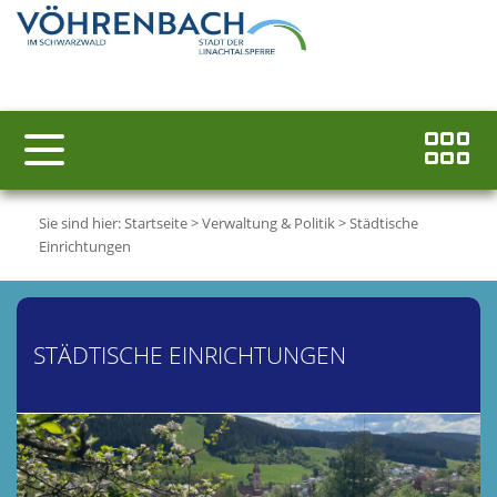
Sie sind hier:
Startseite
>
Verwaltung & Politik
>
Städtische
Einrichtungen
STÄDTISCHE EINRICHTUNGEN