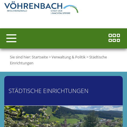
Sie sind hier:
Startseite
>
Verwaltung & Politik
>
Städtische
Einrichtungen
STÄDTISCHE EINRICHTUNGEN