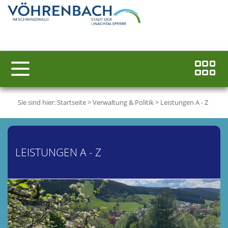
Sie sind hier:
Startseite
>
Verwaltung & Politik
>
Leistungen A - Z
LEISTUNGEN A - Z