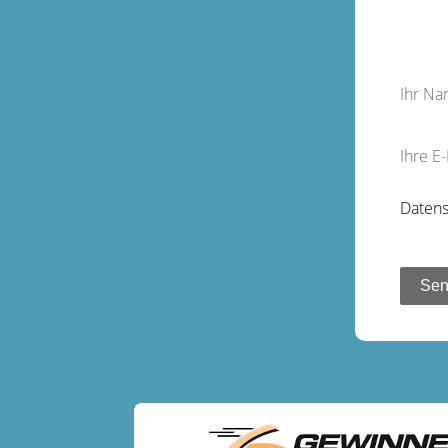
Ihr N
Ihre E
Datens