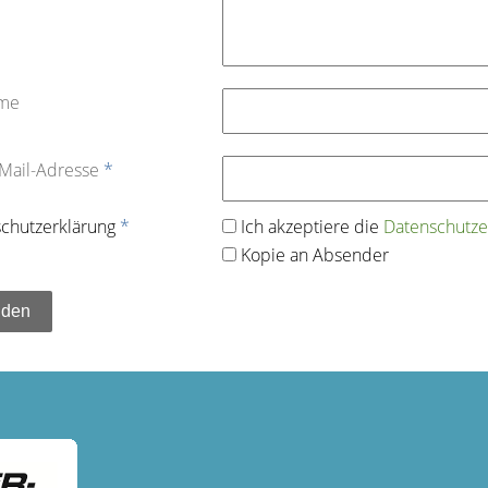
ame
-Mail-Adresse
*
chutz­erklärung
*
Ich akzeptiere die
Datenschutz­e
Kopie an Absender