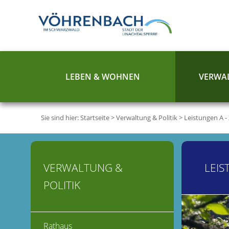
LEBEN & WOHNEN
VERWAL
Sie sind hier:
Startseite
>
Verwaltung & Politik
>
Leistungen A -
VERWALTUNG &
LEIS
POLITIK
Rathaus