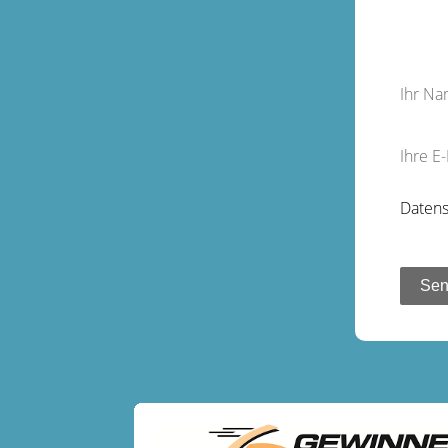
Ihr N
Ihre E
Datens