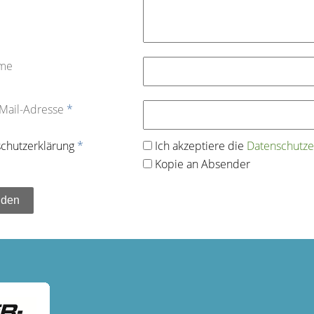
ame
-Mail-Adresse
*
chutz­erklärung
*
Ich akzeptiere die
Datenschutz­e
Kopie an Absender