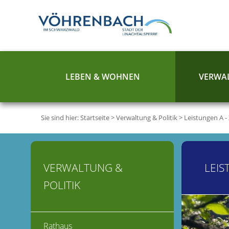
LEBEN & WOHNEN
VERWAL
Sie sind hier:
Startseite
>
Verwaltung & Politik
>
Leistungen A -
VERWALTUNG &
LEIS
POLITIK
Rathaus