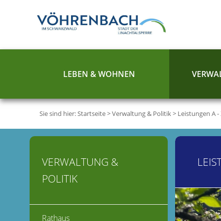
LEBEN & WOHNEN
VERWAL
Sie sind hier:
Startseite
>
Verwaltung & Politik
>
Leistungen A -
VERWALTUNG &
LEIS
POLITIK
Rathaus