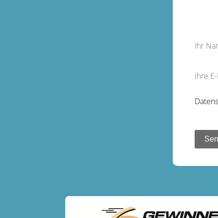
Ihr N
Ihre E
Datens