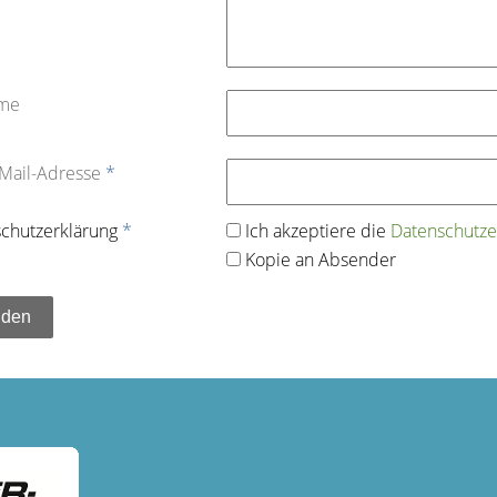
ame
-Mail-Adresse
*
chutz­erklärung
*
Ich akzeptiere die
Datenschutz­e
Kopie an Absender