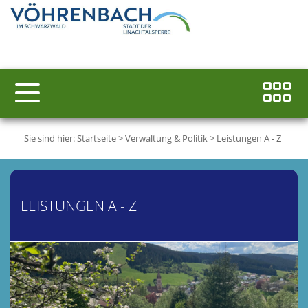
Sie sind hier:
Startseite
>
Verwaltung & Politik
>
Leistungen A - Z
LEISTUNGEN A - Z