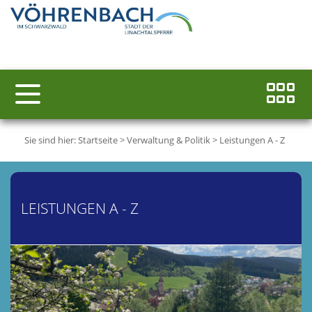
Sie sind hier:
Startseite
>
Verwaltung & Politik
>
Leistungen A - Z
LEISTUNGEN A - Z