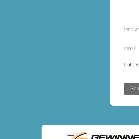
Ihr N
Ihre E
Datens