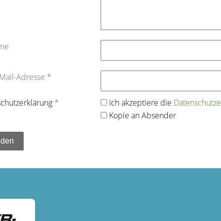
ame
-Mail-Adresse
*
chutz­erklärung
*
Ich akzeptiere die
Datenschutz­e
Kopie an Absender