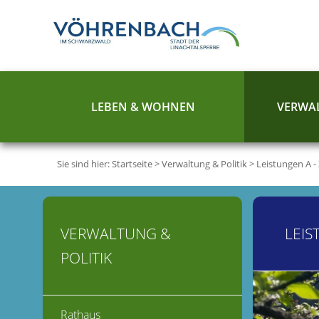
LEBEN & WOHNEN
VERWAL
Sie sind hier:
Startseite
>
Verwaltung & Politik
>
Leistungen A -
VERWALTUNG &
LEIS
POLITIK
Rathaus