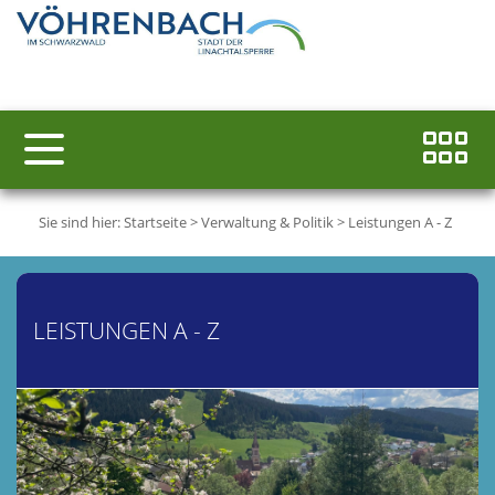
Sie sind hier:
Startseite
>
Verwaltung & Politik
>
Leistungen A - Z
LEISTUNGEN A - Z