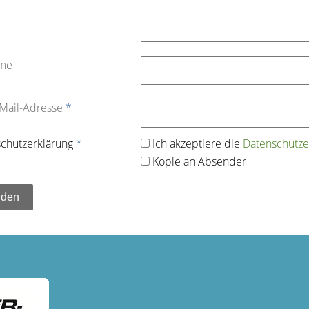
ame
-Mail-Adresse
*
chutz­erklärung
*
Ich akzeptiere die
Datenschutz­e
Kopie an Absender