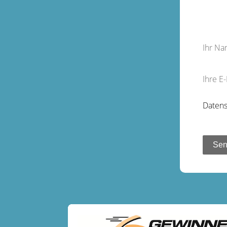
Ihr N
Ihre E
Datens