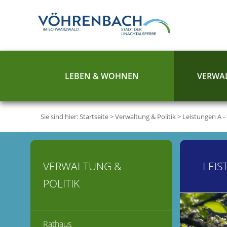
LEBEN & WOHNEN
VERWAL
Sie sind hier:
Startseite
>
Verwaltung & Politik
>
Leistungen A -
VERWALTUNG &
LEIS
POLITIK
Rathaus