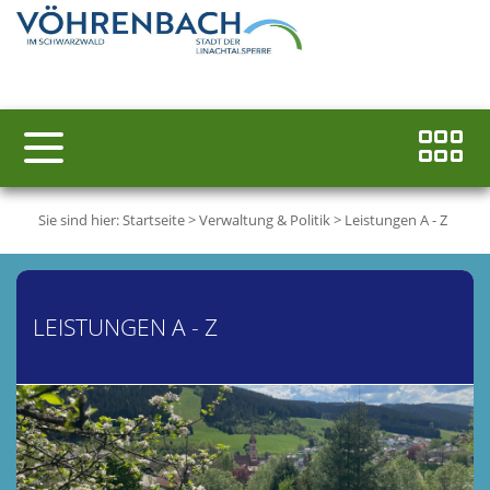
Sie sind hier:
Startseite
>
Verwaltung & Politik
>
Leistungen A - Z
LEISTUNGEN A - Z