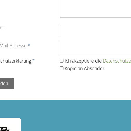
ame
-Mail-Adresse
*
chutz­erklärung
*
Ich akzeptiere die
Datenschutz­e
Kopie an Absender