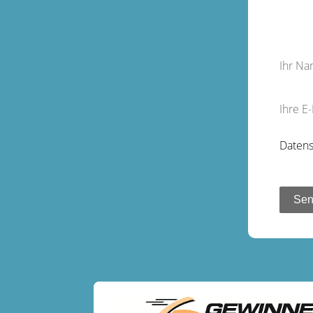
Ihr N
Ihre E
Datens