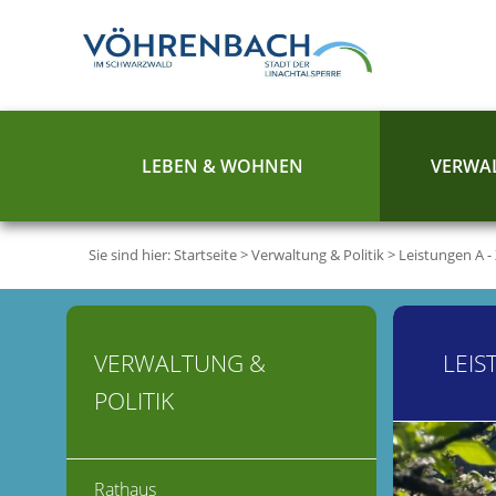
LEBEN & WOHNEN
VERWAL
Sie sind hier:
Startseite
>
Verwaltung & Politik
>
Leistungen A -
VERWALTUNG &
LEIS
POLITIK
Rathaus