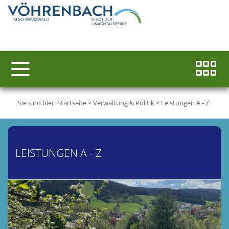
Sie sind hier:
Startseite
>
Verwaltung & Politik
>
Leistungen A - Z
LEISTUNGEN A - Z