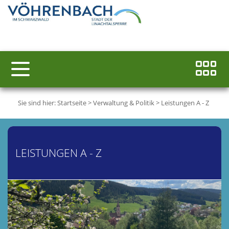
Sie sind hier:
Startseite
>
Verwaltung & Politik
>
Leistungen A - Z
LEISTUNGEN A - Z