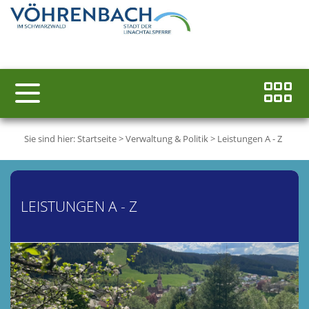
Sie sind hier:
Startseite
>
Verwaltung & Politik
>
Leistungen A - Z
LEISTUNGEN A - Z