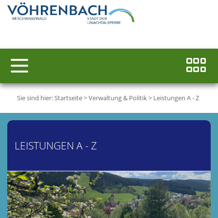
Sie sind hier:
Startseite
>
Verwaltung & Politik
>
Leistungen A - Z
LEISTUNGEN A - Z