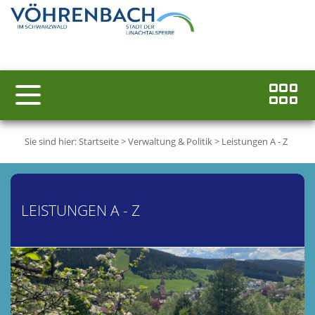
Sie sind hier:
Startseite
>
Verwaltung & Politik
>
Leistungen A - Z
LEISTUNGEN A - Z