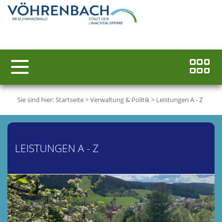
Sie sind hier:
Startseite
>
Verwaltung & Politik
>
Leistungen A - Z
LEISTUNGEN A - Z