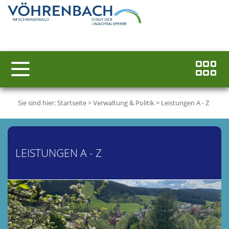
Sie sind hier:
Startseite
>
Verwaltung & Politik
>
Leistungen A - Z
LEISTUNGEN A - Z