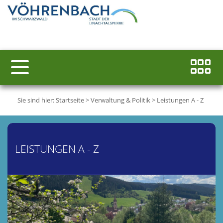
Sie sind hier:
Startseite
>
Verwaltung & Politik
>
Leistungen A - Z
LEISTUNGEN A - Z