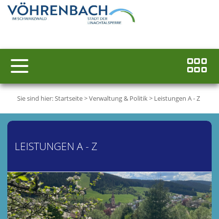
Sie sind hier:
Startseite
>
Verwaltung & Politik
>
Leistungen A - Z
LEISTUNGEN A - Z