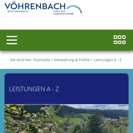
Sie sind hier:
Startseite
>
Verwaltung & Politik
>
Leistungen A - Z
LEISTUNGEN A - Z